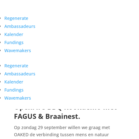
Regenerate
Ambassadeurs
Kalender
Fundings
Packraft & OpenFire BBQ Demo – 29 september
Wavemakers
2024
Regenerate
Ambassadeurs
Kalender
Fundings
Packraft microavontuur en
Wavemakers
OpenFire BBQ Kookdemo met
FAGUS & Braainest.
Op zondag 29 september willen we graag met
OAKED de verbinding tussen mens en natuur