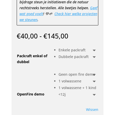
bijdrage steun je initiatieven die de natuur
rechtstreeks herstellen. Alle beetjes helpen.
Geef
wat goed voelt
! 💚🌱
Check hier welke projecten
we steunen
.
Prijsklasse:
€
40,00
-
€
145,00
€40,00
tot
Enkele packraft
€145,00
Packraft enkel of
Dubbele packraft
dubbel
Geen open fire demo
1 volwassene
1 volwassene + 1 kind
OpenFire demo
<12j
Wissen