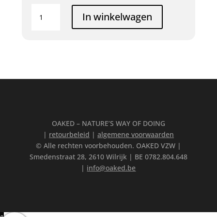
Packraft
In winkelwagen
&
OpenFire
BBQ
Demo
-
29
september
2024
aantal
OAKED – NATURE’S WAY OF DOING
|
retourbeleid
|
algemene voorwaarden
© Alle rechten voorbehouden. OAKED VZW |
Smedenstraat 28, 2610 Wilrijk | BE 0782.804.648
|
info@oaked.be