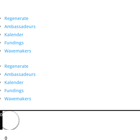
Regenerate
Ambassadeurs
Kalender
Fundings
Wavemakers
OAKED – NATURE’S WAY OF DOING
|
retourbeleid
|
algemene voorwaarden
Regenerate
© Alle rechten voorbehouden. OAKED VZW |
Ambassadeurs
Smedenstraat 28, 2610 Wilrijk | BE 0782.804.648
Kalender
|
info@oaked.be
Fundings
Wavemakers
0
0